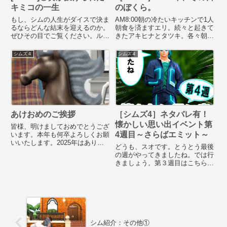
キミコの一生
のぼくら。
もし、シムの人生がダイスで決ま
AM8:00朝の冷たいキッチンで1人
るならどんな結末を迎えるのか。
朝食を済ますエリ。続々と起きて
ぜひその目でご覧ください。ルー
きたアキヒナとタツキ。各々朝食
ルNocc Nomod食う、寝る、洗う
を摂り始める。朝から仲良しなエ
などの日常生活は自律に任せる。
リとタツキ。今日は雪が降り、一
シムズ４
シムズ４
ダイスを振って行動指針を決める
段と寒い。エリは仕事のため出
加齢オン自律恋愛オンゴール以下
勤。凍死しないようにいってらっ
のいずれかを達成したら...
しゃい。スバル、下着姿で寒...
あけおめのご挨拶
［シムズ4］ネタバレ有！
懐かしい思い出イベント第
皆様、明けましておめでとうござ
4週目～さらばエミット～
います。本年も何卒よろしくお願
いいたします。2025年はありが
どうも、スオです。とうとう最後
たいことにシムズ４を通じてたく
の週がやってきましたね。では行
さんのシマーさんと出会い、仲良
きましょう。第３週目はこちらか
くさせていただきました。そこで
ら↓前回は「The sims4アーカイ
ご挨拶も兼ねて、改めてわたくし
ブスvol.4」をプレイしたことで
スオの簡単な自己紹介をしよう...
泥棒を発見し、奴のメールアドレ
スを入手したところで終了しまし
た。犯人の個人情報...
シム紹介：その他①