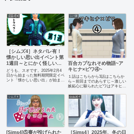
シムズ４
シバ家
［シムズ4］ネタバレ有！
懐かしい思い出イベント第
百合カプなれそめ物語~ア
1週目～とにかく怪しい青
キヒナ×ビワ④~
い男～
どうも、スオです。2025年2月4
日から始まった無料期間限定イベ
１話はこちらから3話はこちらか
ント「懐かしい思い出」が始まり
ら～前回までのあらすじ～激しい
ましたね。3月14日まで行われる
嫉妬心に駆られたビワはアキヒナ
イベント報酬はレトロ感溢れるア
を部屋に連れ込み、男子生徒への
イテムらしいので、レトロ好きの
警戒を促す。だが友達の悪口を言
シムズ４
シムズ４
私にとって少し興味のあるイベン
われたアキヒナは気分を害し、ビ
トです。てなわけでやって...
ワの言動を強く非難してしまう。
結局、２人は口論したまま別れ
る...
[Sims4]⑤賽が投げられた
［Sims4］2025年、冬の日