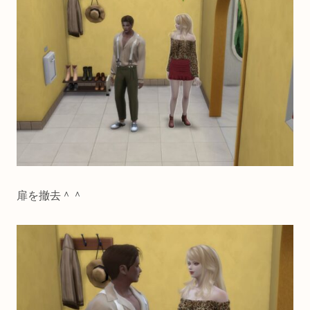
扉を撤去＾＾