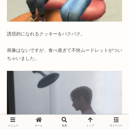
誘惑的になれるクッキーをパクパク。
画像はないですが、食べ過ぎて不快ムードレットがつい
ちゃいました。
メニュー
ホーム
検索
トップ
サイドバー