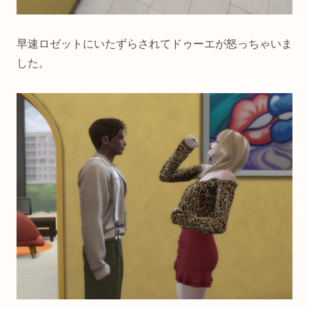
早速ロゼットにいたずらされてドゥーエが怒っちゃいま
した。