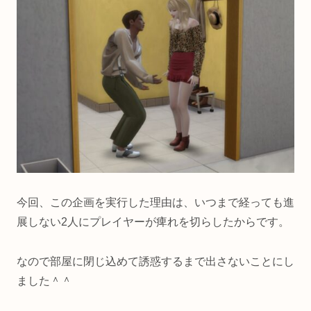
今回、この企画を実行した理由は、いつまで経っても進
展しない2人にプレイヤーが痺れを切らしたからです。
なので部屋に閉じ込めて誘惑するまで出さないことにし
ました＾＾