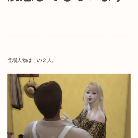
＿＿＿＿＿＿＿＿＿＿＿＿＿＿＿＿＿＿＿＿＿＿＿＿＿
＿＿＿＿＿＿＿＿＿＿＿＿＿＿＿＿＿＿
登場人物はこの２人。