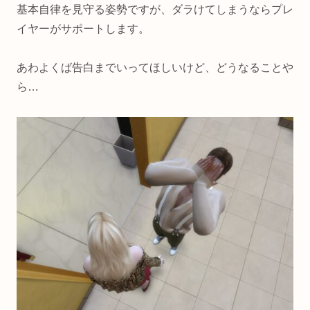
基本自律を見守る姿勢ですが、ダラけてしまうならプレ
イヤーがサポートします。
あわよくば告白までいってほしいけど、どうなることや
ら…