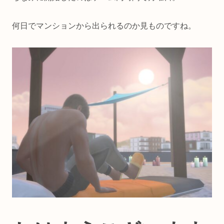
何日でマンションから出られるのか見ものですね。