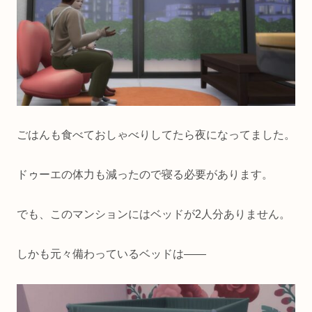
ごはんも食べておしゃべりしてたら夜になってました。
ドゥーエの体力も減ったので寝る必要があります。
でも、このマンションにはベッドが2人分ありません。
しかも元々備わっているベッドは――