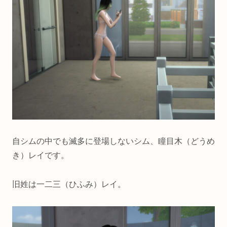
自シムの中でも滅多に登場しないシム、瞳目木（どうめ
き）レイです。
旧姓は一二三（ひふみ）レイ。