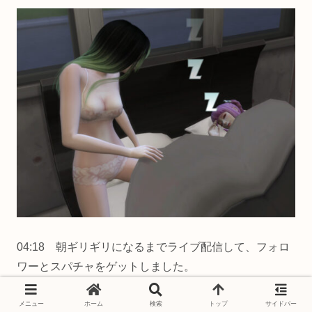
04:18 朝ギリギリになるまでライブ配信して、フォロ
ワーとスパチャをゲットしました。
これから夕方になるまで寝る予定。
メニュー
ホーム
検索
トップ
サイドバー