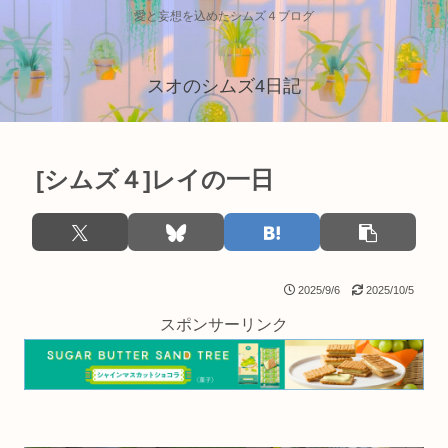
愛と妄想を込めたシムズ４ブログ
スオのシムズ4日記
[シムズ４]レイの一日
2025/9/6
2025/10/5
スポンサーリンク