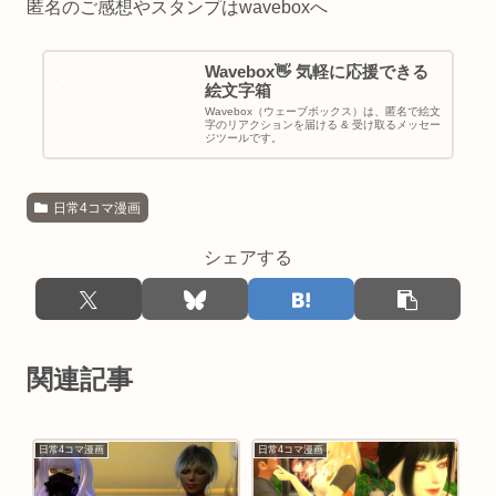
匿名のご感想やスタンプはwaveboxへ
Wavebox👋 気軽に応援できる
絵文字箱
Wavebox（ウェーブボックス）は、匿名で絵文
字のリアクションを届ける & 受け取るメッセー
ジツールです。
日常4コマ漫画
シェアする
関連記事
日常4コマ漫画
日常4コマ漫画