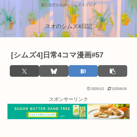
愛と妄想を込めたシムズ４ブログ
スオのシムズ4日記
[シムズ4]日常4コマ漫画#57
2025/1/2
2025/6/18
スポンサーリンク