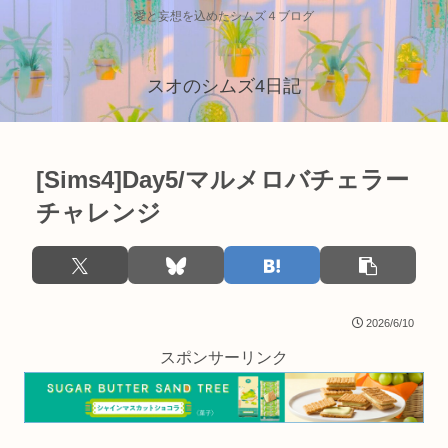
愛と妄想を込めたシムズ４ブログ
スオのシムズ4日記
[Sims4]Day5/マルメロバチェラー
チャレンジ
2026/6/10
スポンサーリンク