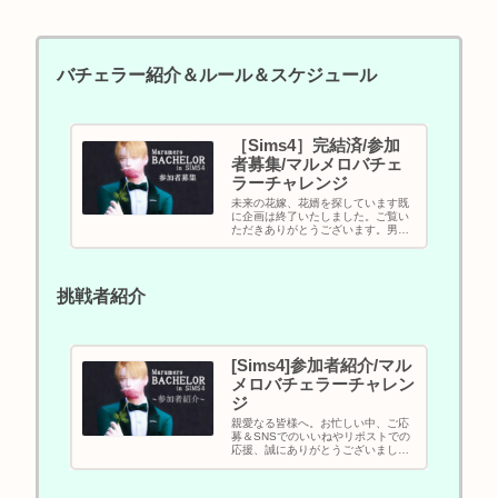
バチェラー紹介＆ルール＆スケジュール
［Sims4］完結済/参加
者募集/マルメロバチェ
ラーチャレンジ
未来の花嫁、花婿を探しています既
に企画は終了いたしました。ご覧い
ただきありがとうございます。男子
高校生マルメロの恋人になってくれ
る方を募集しております。マルメロ
を幸せにしたい方、幸せになりたい
方、恋の戦いに身を投じたい方、ど
挑戦者紹介
なたでも大歓迎で...
[Sims4]参加者紹介/マル
メロバチェラーチャレン
ジ
親愛なる皆様へ。お忙しい中、ご応
募＆SNSでのいいねやリポストでの
応援、誠にありがとうございまし
た。今回はバチェラー・マルメロの
恋人に立候補してくださった４名の
挑戦者をご紹介いたします。またス