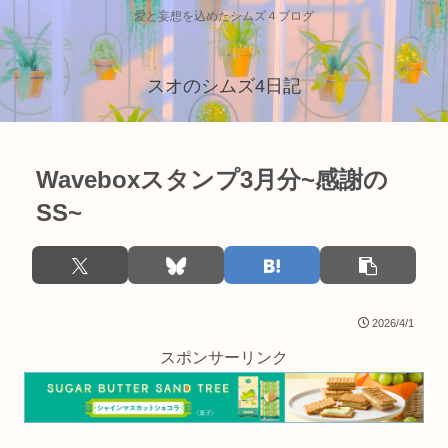
愛と妄想を込めたシムズ４ブログ
スオのシムズ4日記
Waveboxスタンプ3月分~感謝の
SS~
2026/4/1
スポンサーリンク