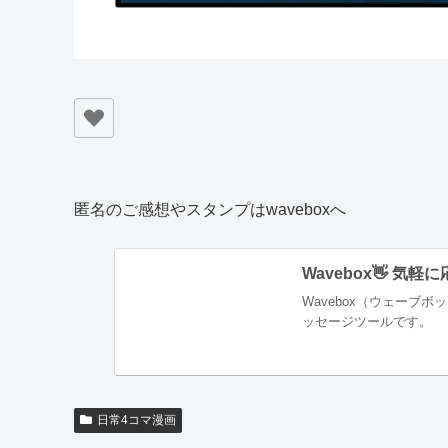
匿名のご感想やスタンプはwaveboxへ
Wavebox👋 気
Wavebox（ウェーブ
ッセージツールです。
日常4コマ漫画