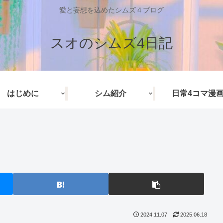
愛と妄想を込めたシムズ４ブログ
スオのシムズ4日記
はじめに
シム紹介
日常4コマ漫
2024.11.07
2025.06.18